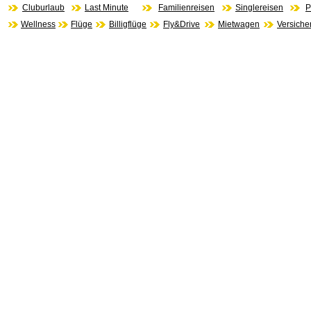
Cluburlaub
Last Minute
Familienreisen
Singlereisen
P
Wellness
Flüge
Billigflüge
Fly&Drive
Mietwagen
Versiche